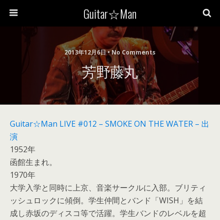
Guitar☆Man
2013年12月6日 • No Comments
芳野藤丸
Guitar☆Man LIVE #012 – SMOKE ON THE WATER – 出
演
1952年
函館生まれ。
1970年
大学入学と同時に上京、音楽サークルに入部。ブリティ
ッシュロックに傾倒。学生仲間とバンド「WISH」を結
成し赤坂のディスコ等で活躍。学生バンドのレベルを超