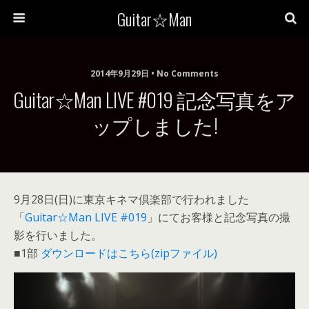
Guitar☆Man
2014年9月29日 • No Comments
Guitar☆Man LIVE #019 記念写真をア
ップしました!
9月28日(日)に東京キネマ倶楽部で行われました
「
Guitar☆Man LIVE #019
」にてお客様と記念写真の撮
影を行いました。
■1部
ダウンロードはこちら(zipファイル)