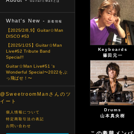
About -
Guitar☆Manとは
What's New -
新着情報
【2025/2/8,9】Guitar☆Man
DISCO #53
【2025/1/25】Guitar☆Man
Keyboards
Live#52 Tribute Band
篠田元一
Special!!
Guitar☆Man Live#51 ‘s
Wonderful Special〜2022をぶ
っ飛ばせ！〜
@SweetroomManさんのツ
イート
Drums
個人情報について
山本真央樹
特定商取引法の表記
お問い合わせ
この豪華メンバ