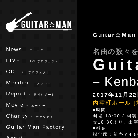
ギターマン
Guitar☆Ma
News -
名曲の数々
ニュース
Guit
LIVE -
LIVEプロジェクト
CD -
CDプロジェクト
– Ke
Member -
メンバー
Report -
2017年11月22
機材レポート
内幸町ホール
[
Movie -
ムービー
■時間
Charity -
開場 18:00 / 開演
チャリティ
☆18:30より、
Guitar Man Factory
■料金
指定席：前売￥4,5