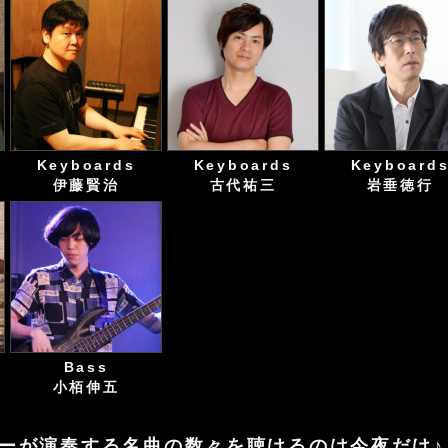
Keyboards
Keyboards
Keyboard
伊藤賢治
古代祐三
岩垂徳行
Bass
小栢伸五
ーが演奏する名曲の数々を聴けるのは今夜だけ♪