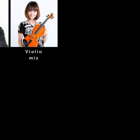
s
Violin
miz