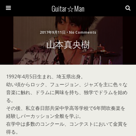
Guitar☆Man
2017年9月11日 • No Comments
山本真央樹
1992年4月5日生まれ、埼玉県出身。
幼い頃からロック、フュージョン、ジャズを主に色々な
音楽に触れ、ドラムに興味を持ち、独学でドラムを始め
る。
その後、私立春日部共栄中学高等学校で6年間吹奏楽を
経験しパーカッション全般を学ぶ。
在学中は多数のコンクール、コンテストにおいて金賞を
得る。