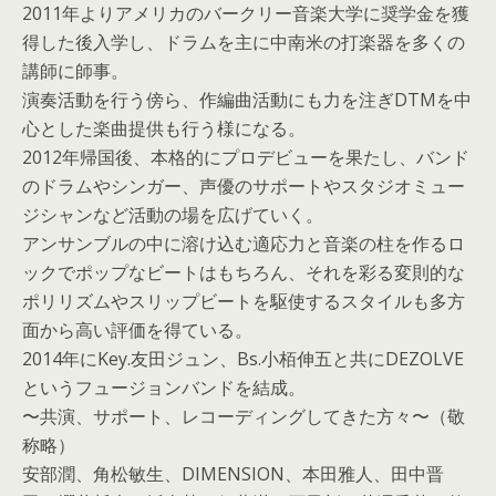
2011年よりアメリカのバークリー音楽大学に奨学金を獲
得した後入学し、ドラムを主に中南米の打楽器を多くの
講師に師事。
演奏活動を行う傍ら、作編曲活動にも力を注ぎDTMを中
心とした楽曲提供も行う様になる。
2012年帰国後、本格的にプロデビューを果たし、バンド
のドラムやシンガー、声優のサポートやスタジオミュー
ジシャンなど活動の場を広げていく。
アンサンブルの中に溶け込む適応力と音楽の柱を作るロ
ックでポップなビートはもちろん、それを彩る変則的な
ポリリズムやスリップビートを駆使するスタイルも多方
面から高い評価を得ている。
2014年にKey.友田ジュン、Bs.小栢伸五と共にDEZOLVE
というフュージョンバンドを結成。
〜共演、サポート、レコーディングしてきた方々〜（敬
称略）
安部潤、角松敏生、DIMENSION、本田雅人、田中晋