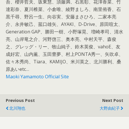
吾、櫻井哲夫、坂東慧、須藤満、石黒彰、花澤香菜、竹
達彩奈、夏川椎菜、小倉唯、綾野ましろ、南里侑香、石
黒千尋、野呂一生、向谷実、安藤まさひろ、二家本亮
介、永井敏己、菰口雄矢、AYAKI、D-Drive、原田喧太、
Generation GAP、勝田一樹、小野塚晃、増崎孝司、清水
亮、山岸竜之介、河野啓三、奥本亮、中村天平、森俊
之、グレッグ・リー、牧山純子、鈴木英俊、vahoE、友
成好宏、山内薫、玉田豊夢、村上PONTA秀一、矢吹卓、
佐々木秀尚、Tiara、KAMIJO、米川英之、北川勝利、桑
原あいetc…
Maoki Yamamoto Official Site
Previous Post
Next Post
北川翔也
大野由紀子