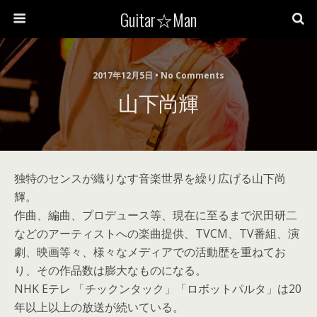
Guitar☆Man
2017年12月5日 • No Comments
山下尚輝
独特のセンスが織りなす音楽世界を繰り広げる山下尚
輝。
作曲、編曲、プロデュース等、現在に至るまで沢田研二
などのアーティストへの楽曲提供、TVCM、TV番組、演
劇、映画等々、様々なメディアでの活動歴を重ねてお
り、その作品数は膨大なものになる。
NHK Eテレ 「チックンタック」「ロボットパルタ」は20
年以上以上の放送が続いている。