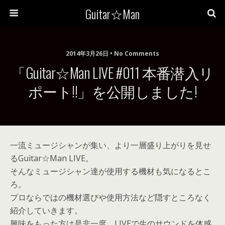
Guitar☆Man
2014年3月26日 • No Comments
「Guitar☆Man LIVE #011 本番潜入リ
ポート!!」を公開しました!
一流ミュージシャンが集い、より一層盛り上がりを見せ
るGuitar☆Man LIVE。
そんなミュージシャン達が使用する機材も気になるとこ
ろ。
プロならではの機材選びや使用方法など隠すところなく
紹介していきます。
興味をもった方は是非一度、LIVEで生のサウンドを体感