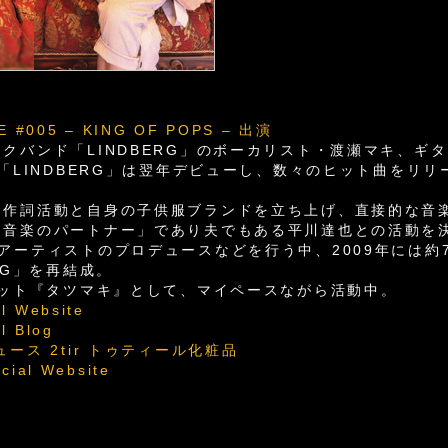
E #005 – KING OF POPS – 出演
クバンド「LINDBERG」のボーカリスト・渡瀬マキ、ギ
た「LINDBERG」は翌年デビューし、数々のヒット曲をリ
は作詞活動と自身の子供服ブランドを立ち上げ、直接的な音
「音楽のパートナー」であり夫でもある平川達也との活動を
アーティストのプロデュースなどを行う中、2009年には
RG」を再結成。
ニット『タツマキ』として、マイペースながら活動中。
l Website
l Blog
ース 2tir トゥティール化粧品
cial Website