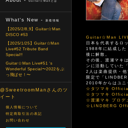
About -
Guitar☆Manとは
What's New -
新着情報
【2025/2/8,9】Guitar☆Man
DISCO #53
Guitar☆Man LIV
日本を代表するロッ
【2025/1/25】Guitar☆Man
1988年に結成し
Live#52 Tribute Band
後に解散。
Special!!
その後、渡瀬マキ
Guitar☆Man Live#51 ‘s
ンに活動していた
Wonderful Special〜2022をぶ
2人は楽曲提供・他
っ飛ばせ！〜
限定で「LINDBE
2010年からはユ
☆タツマキ Officia
@SweetroomManさんのツ
☆タツマキ Officia
イート
☆渡瀬マキ プロデュ
☆LINDBERG Offi
個人情報について
特定商取引法の表記
お問い合わせ