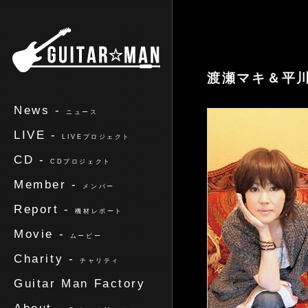
ギターマン
渡瀬マキ＆平
News -
ニュース
LIVE -
LIVEプロジェクト
CD -
CDプロジェクト
Member -
メンバー
Report -
機材レポート
Movie -
ムービー
Charity -
チャリティ
Guitar Man Factory