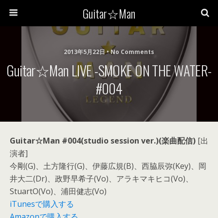
Guitar☆Man
2013年5月22日 • No Comments
Guitar☆Man LIVE -SMOKE ON THE WATER-
#004
Guitar☆Man #004(studio session ver.)(楽曲配信)
[出
演者]
今剛(G)、土方隆行(G)、伊藤広規(B)、西脇辰弥(Key)、岡
井大二(Dr)、政野早希子(Vo)、アラキマキヒコ(Vo)、
StuartO(Vo)、浦田健志(Vo)
iTunesで購入する
Amazonで購入する