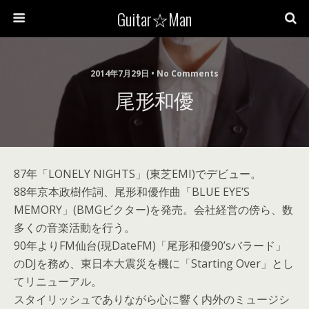
Guitar☆Man
2014年7月29日 • No Comments
尾形和優
87年「LONELY NIGHTS」(東芝EMI)でデビュー。
88年京本政樹作詞、尾形和優作曲「BLUE EYE’S
MEMORY」(BMGビクター)を発売。会社経営の傍ら、数
多くの音楽活動を行う。
90年よりFM仙台(現DateFM)「尾形和優90’sバラード」
のDJを務め、東日本大震災を機に「Starting Over」とし
てリニューアル。
スタイリッシュでありながら心に響く内外のミュージシ