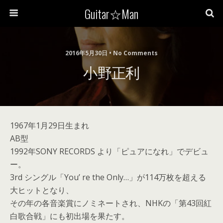
Guitar☆Man
2016年5月30日 • No Comments
小野正利
1967年1月29日生まれ
AB型
1992年SONY RECORDS より「ピュアになれ」でデビュ
ー。
3rd シングル「You’ re the Only…」が114万枚を超える
大ヒットとなり、
その年の各音楽賞にノミネートされ、NHKの「第43回紅
白歌合戦」にも初出場を果たす。