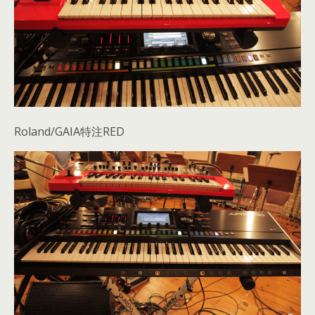
Roland/GAIA特注RED