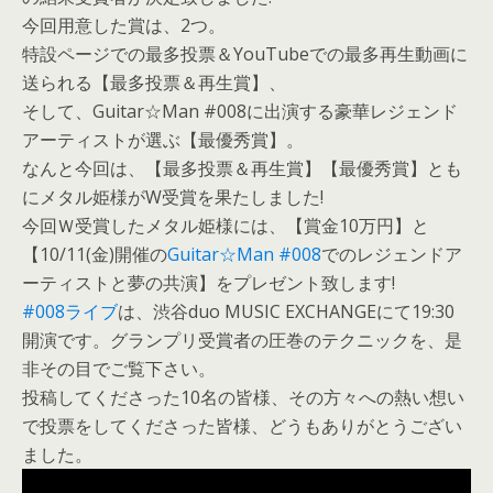
今回用意した賞は、2つ。
特設ページでの最多投票＆YouTubeでの最多再生動画に
送られる【最多投票＆再生賞】、
そして、Guitar☆Man #008に出演する豪華レジェンド
アーティストが選ぶ【最優秀賞】。
なんと今回は、【最多投票＆再生賞】【最優秀賞】とも
にメタル姫様がW受賞を果たしました!
今回Ｗ受賞したメタル姫様には、【賞金10万円】と
【10/11(金)開催の
Guitar☆Man #008
でのレジェンドア
ーティストと夢の共演】をプレゼント致します!
#008ライブ
は、渋谷duo MUSIC EXCHANGEにて19:30
開演です。グランプリ受賞者の圧巻のテクニックを、是
非その目でご覧下さい。
投稿してくださった10名の皆様、その方々への熱い想い
で投票をしてくださった皆様、どうもありがとうござい
ました。